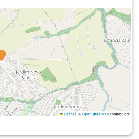
Leaflet
|
©
OpenStreetMap
contributors