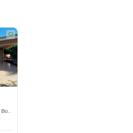
a Boa
mente