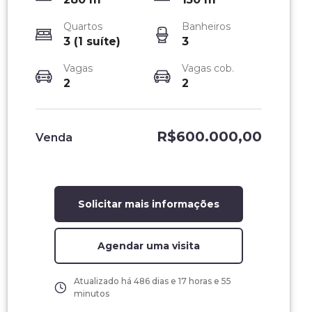
Quartos
Banheiros
3 (1 suíte)
3
Vagas
Vagas cob.
2
2
R$600.000,00
Venda
Solicitar mais informações
Agendar uma visita
Atualizado há
486 dias e 17 horas e 55
minutos