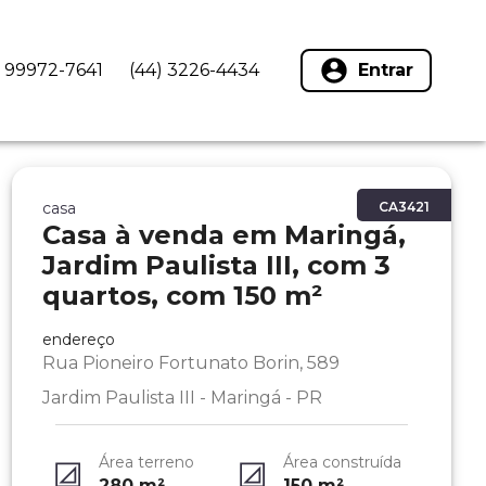
) 99972-7641
(44) 3226-4434
Entrar
casa
CA3421
Casa à venda em Maringá,
Jardim Paulista III, com 3
quartos, com 150 m²
endereço
Rua Pioneiro Fortunato Borin, 589
Jardim Paulista III - Maringá - PR
Área terreno
Área construída
280
m²
150
m²