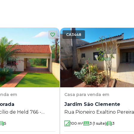
CA3448
enda em
Casa
para venda em
vorada
Jardim São Clemente
ílio de Held 766 -
Rua Pioneiro Exaltino Pereir
rada - Maringá - PR
Sorte 1390 - Jardim São Cle
5
100
m²
3
(1 suíte)
3
- Maringá - PR