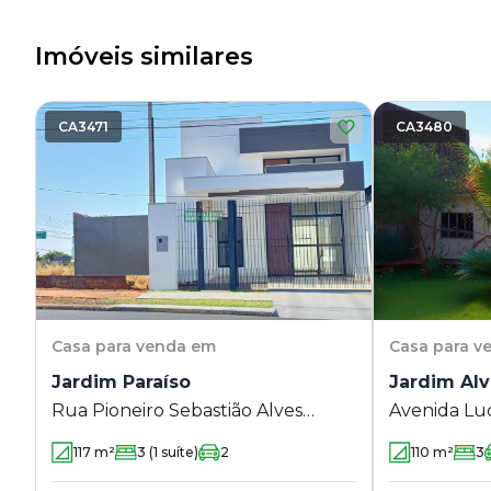
Imóveis similares
CA3471
CA3480
Casa
para venda em
Casa
para v
Jardim Paraíso
Jardim Al
Rua Pioneiro Sebastião Alves
Avenida Luc
Ramos 41 - Jardim Paraíso -
Jardim Alvo
117
m²
3
(1 suíte)
2
110
m²
3
Maringá - PR