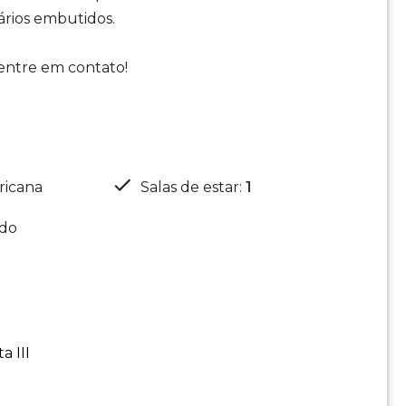
ários embutidos.
 entre em contato!
ricana
Salas de estar
:
1
ado
a III