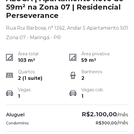
59m² na Zona 07 | Residencial
Perseverance
Rua Rui Barbosa, n° 1262, Andar 5 Apartamento 501
Zona 07 - Maringá - PR
Área total
Área privativa
103
m²
59
m²
Quartos
Banheiros
2 (1 suíte)
2
Vagas
Vagas cob.
1
1
R$2.100,00
Aluguel
/
mês
/
mês
R$300,00
Condomínio