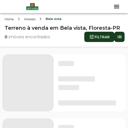
Bela vista
Home
Imóveis
Terreno
à venda
em
Bela vista,
Floresta-PR
0
imóveis encontrados
FILTRAR