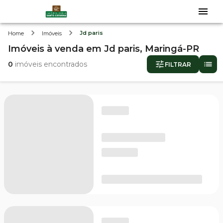
Jd paris
Home
Imóveis
Imóveis
à venda
em
Jd paris,
Maringá-PR
0
imóveis encontrados
FILTRAR